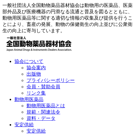
一般社団法人全国動物薬品器材協会は動物用の医薬品、医薬
部外品及び医療機器の円滑なる流通と普及を図るとともに、
動物用医薬品等に関する適切な情報の収集及び提供を行うこ
とにより、畜産の発展、動物の保健衛生の向上並びに公衆衛
生の向上に寄与しています。
協会について
協会案内
出版物
プライバシーポリシー
会員・賛助会員
リンク集
動物用医薬品
動物用医薬品とは
規範・関連法令
資料・データ
安定供給
安定供給