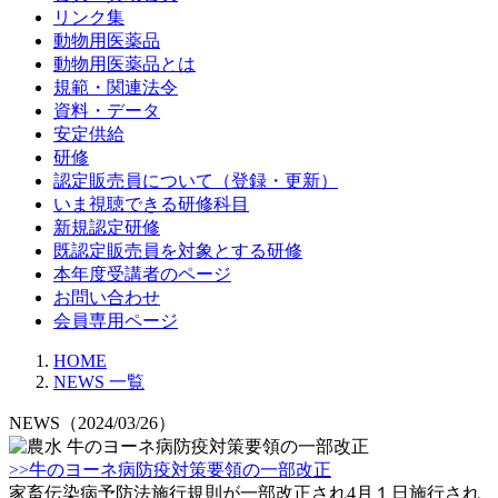
リンク集
動物用医薬品
動物用医薬品とは
規範・関連法令
資料・データ
安定供給
研修
認定販売員について（登録・更新）
いま視聴できる研修科目
新規認定研修
既認定販売員を対象とする研修
本年度受講者のページ
お問い合わせ
会員専用ページ
HOME
NEWS 一覧
NEWS（2024/03/26）
牛のヨーネ病防疫対策要領の一部改正
>>牛のヨーネ病防疫対策要領の一部改正
家畜伝染病予防法施行規則が一部改正され4月１日施行され