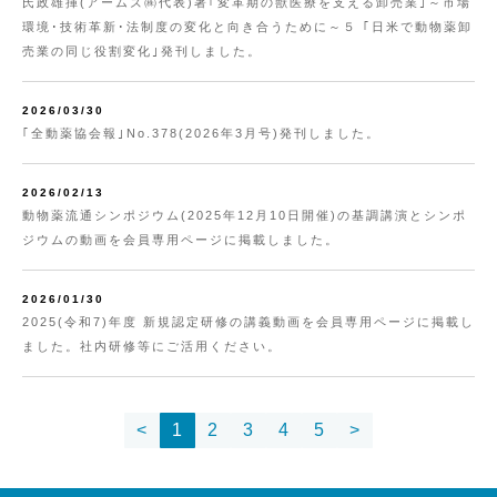
氏政雄揮(アームズ㈱代表)著｢変革期の獣医療を支える卸売業｣～市場
環境･技術革新･法制度の変化と向き合うために～５ ｢日米で動物薬卸
売業の同じ役割変化｣発刊しました。
2026/03/30
｢全動薬協会報｣No.378(2026年3月号)発刊しました。
2026/02/13
動物薬流通シンポジウム(2025年12月10日開催)の基調講演とシンポ
ジウムの動画を会員専用ページに掲載しました。
2026/01/30
2025(令和7)年度 新規認定研修の講義動画を会員専用ページに掲載し
ました。社内研修等にご活用ください。
<
1
2
3
4
5
>